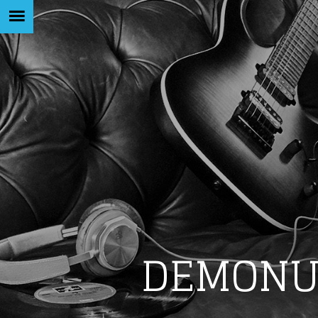
Like b
DEMONU
Get news 