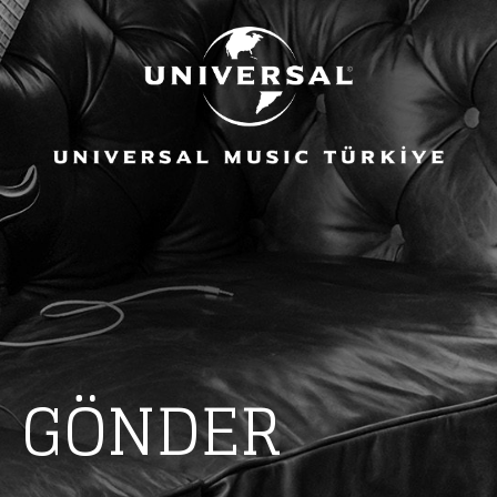
eing first?
 GÖNDER
from your favorite artists before everyone 