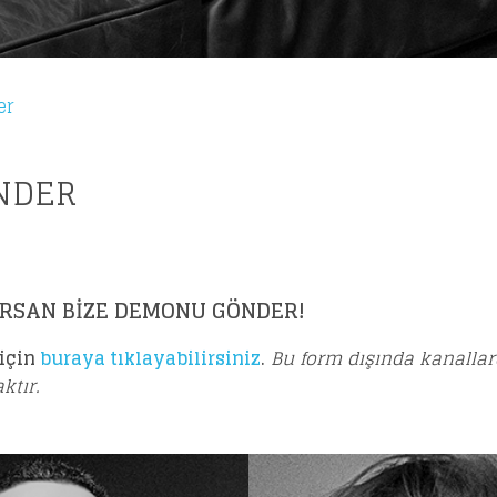
er
NDER
Loading your form, please wait...
RSAN BİZE DEMONU GÖNDER!
için
buraya tıklayabilirsiniz
.
Bu form dışında kanallar
ktır.